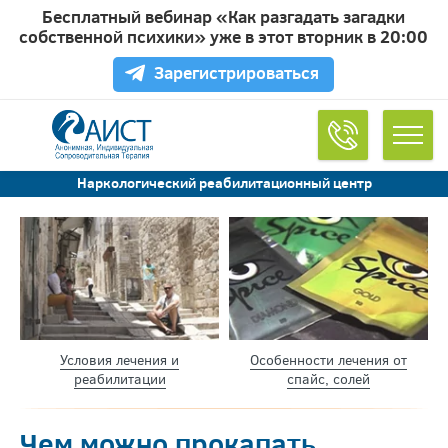
Бесплатный вебинар «Как разгадать загадки
Обратный звонок
собственной психики» уже в этот вторник в 20:00
Зарегистрироваться
Удобное время для звонка
Наркологический реабилитационный центр
Согласен на обработку
персональных данных
Условия лечения и
Особенности лечения от
реабилитации
спайс, солей
Чем можно прокапать