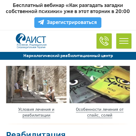
Бесплатный вебинар «Как разгадать загадки
Обратный звонок
собственной психики» уже в этот вторник в 20:00
Зарегистрироваться
Удобное время для звонка
Наркологический реабилитационный центр
Согласен на обработку
персональных данных
Условия лечения и
Особенности лечения от
реабилитации
спайс, солей
Реабилитация