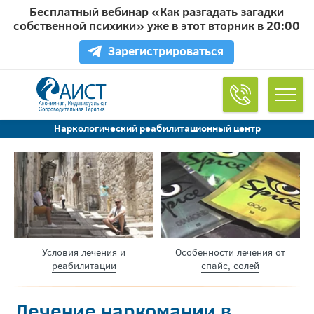
Бесплатный вебинар «Как разгадать загадки
Обратный звонок
собственной психики» уже в этот вторник в 20:00
Зарегистрироваться
Удобное время для звонка
Наркологический реабилитационный центр
Согласен на обработку
персональных данных
Условия лечения и
Особенности лечения от
реабилитации
спайс, солей
Лечение наркомании в