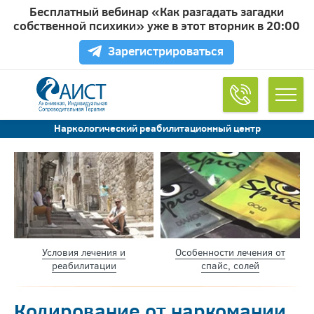
Бесплатный вебинар «Как разгадать загадки
Обратный звонок
собственной психики» уже в этот вторник в 20:00
Зарегистрироваться
Удобное время для звонка
Наркологический реабилитационный центр
Согласен на обработку
персональных данных
Условия лечения и
Особенности лечения от
реабилитации
спайс, солей
Кодирование от наркомании