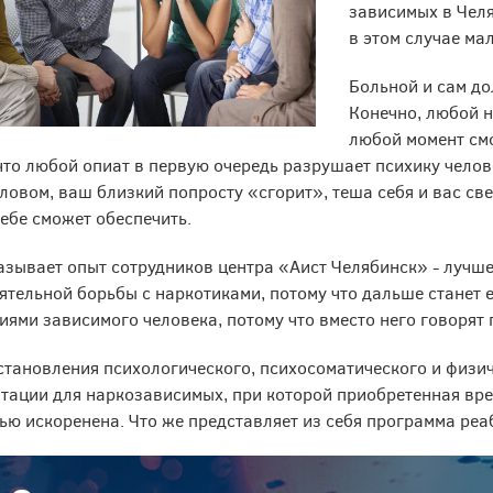
зависимых в Челя
в этом случае мал
Больной и сам до
Конечно, любой н
любой момент смо
что любой опиат в первую очередь разрушает психику челов
ловом, ваш близкий попросту «сгорит», теша себя и вас св
себе сможет обеспечить.
азывает опыт сотрудников центра «Аист Челябинск» - лучше
ятельной борьбы с наркотиками, потому что дальше станет 
иями зависимого человека, потому что вместо него говорят 
становления психологического, психосоматического и физи
тации для наркозависимых, при которой приобретенная вре
ью искоренена. Что же представляет из себя программа ре