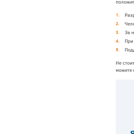
положит
Раз
Чел
За 
При
Под
Не стои
можете 