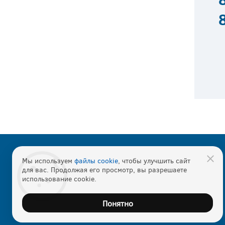
© 2026
"Аист"
Мы используем
файлы cookie
, чтобы улучшить сайт
для вас. Продолжая его просмотр, вы разрешаете
Наркологический реабилитационный центр
использование cookie.
Карта сайта
Понятно