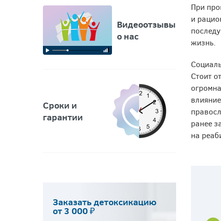
При про
и рацио
Видеоотзывы
последу
о нас
жизнь.
Социаль
Стоит о
огромна
влияние
Сроки и
правосл
гарантии
ранее з
на реаб
Заказать детоксикацию
от 3 000 ₽