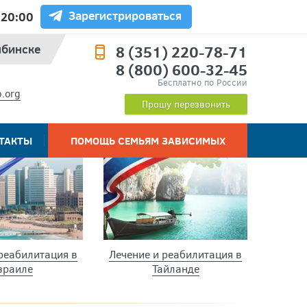
Зарегистрироваться
 20:00
ябинске
8 (351) 220-78-71
8 (800) 600-32-45
Бесплатно по России
.org
Прошу перезвонить
ТАКТЫ
ПОМОЩЬ СЕМЬЯМ ЗАВИСИМЫХ
Видео отзывы
Сроки и гарантии
а
Ресоциализация
Факты и мифы о
реабилитация в
Лечение и реабилитация в
лечении
зраиле
Тайланде