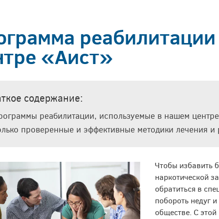
Кодирование по
помощь
ому
Довженко
Услуги в городах
Лечение пивного
региона
ограмма реабилитации
алкоголизма
нтре «Аист»
аткое содержание:
рограммы реабилитации, используемые в нашем центре
олько проверенные и эффективные методики лечения и
Чтобы избавить б
наркотической з
обратиться в спе
побороть недуг и
обществе. С это