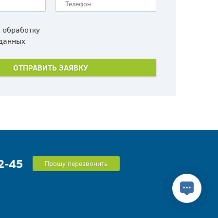
а обработку
данных
2-45
Прошу перезвонить