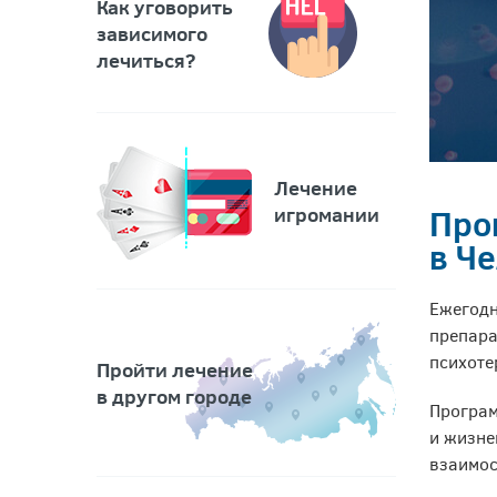
Услуги в городах региона
Как уговорить
зависимого
лечиться?
Лечение
игромании
Про
в Ч
Ежегодн
препара
психоте
Пройти лечение
в другом городе
Програм
и жизне
взаимос